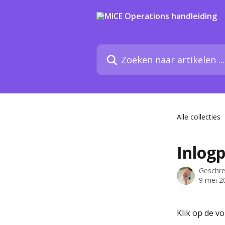
Naar de hoofdinhoud
Zoeken naar artikelen ...
Alle collecties
Inlog
Geschr
9 mei 2
Klik op de vo