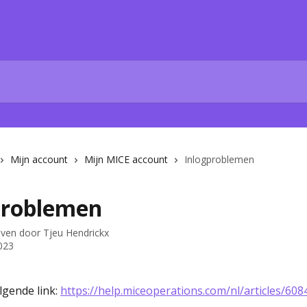
Mijn account
Mijn MICE account
Inlogproblemen
problemen
even door
Tjeu Hendrickx
023
lgende link: 
https://help.miceoperations.com/nl/articles/60