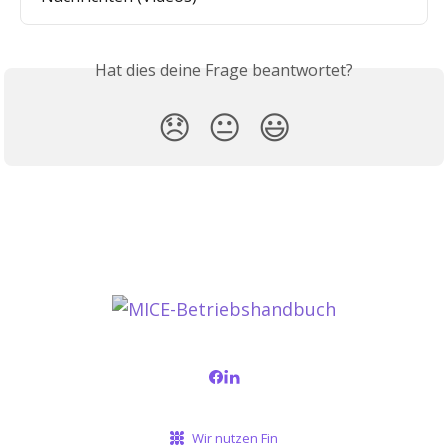
Hat dies deine Frage beantwortet?
😞
😐
😃
Wir nutzen Fin