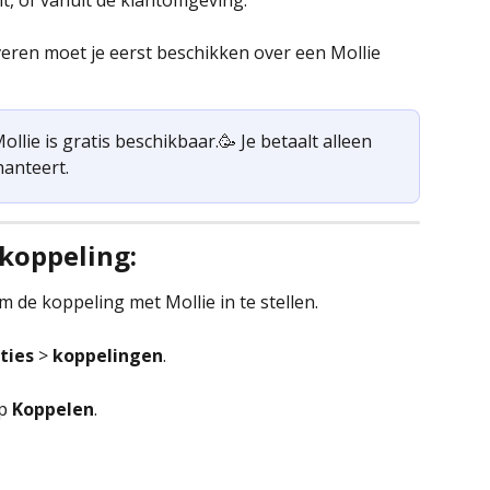
t, of vanuit de klantomgeving. 
veren moet je eerst beschikken over een Mollie 
lie is gratis beschikbaar.🥳 Je betaalt alleen 
hanteert.
 koppeling:
de koppeling met Mollie in te stellen.
ties 
> 
koppelingen
.
p 
Koppelen
.