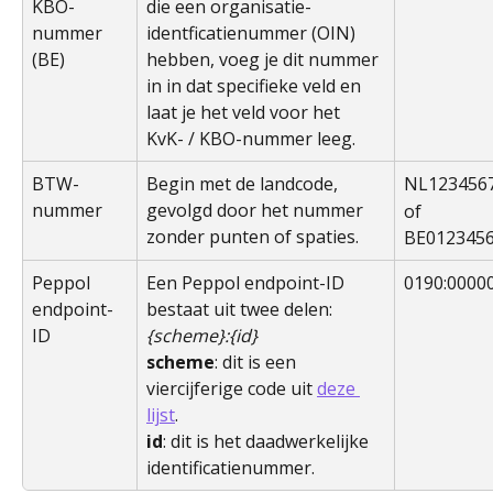
KBO-
die een organisatie-
nummer 
identficatienummer (OIN) 
(BE)
hebben, voeg je dit nummer 
in in dat specifieke veld en 
laat je het veld voor het 
KvK- / KBO-nummer leeg.
BTW-
Begin met de landcode, 
NL123456
nummer
gevolgd door het nummer 
of 
zonder punten of spaties.
BE012345
Peppol 
Een Peppol endpoint-ID 
0190:0000
endpoint-
bestaat uit twee delen: 
ID
{scheme}:{id}
scheme
: dit is een 
viercijferige code uit 
deze 
lijst
.
id
: dit is het daadwerkelijke 
identificatienummer.