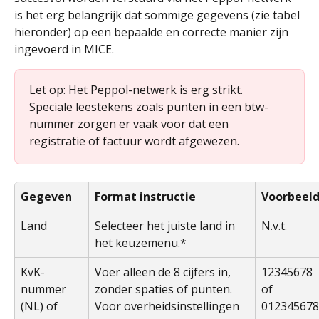
is het erg belangrijk dat sommige gegevens (zie tabel 
hieronder) op een bepaalde en correcte manier zijn 
ingevoerd in MICE. 
Let op: Het Peppol-netwerk is erg strikt. 
Speciale leestekens zoals punten in een btw-
nummer zorgen er vaak voor dat een 
registratie of factuur wordt afgewezen.
Gegeven
Format instructie
Voorbeeld
Land
Selecteer het juiste land in 
N.v.t.
het keuzemenu.*
KvK-
Voer alleen de 8 cijfers in, 
12345678
nummer 
zonder spaties of punten. 
of 
(NL) of 
Voor overheidsinstellingen 
012345678