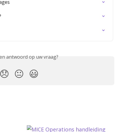
ages
?
een antwoord op uw vraag?
😞
😐
😃