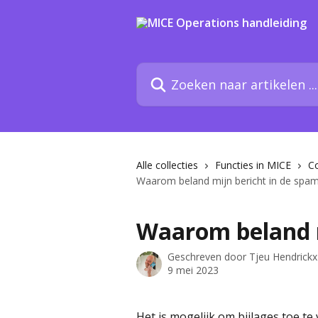
Naar de hoofdinhoud
Zoeken naar artikelen ...
Alle collecties
Functies in MICE
C
Waarom beland mijn bericht in de spa
Waarom beland m
Geschreven door
Tjeu Hendrickx
9 mei 2023
Het is mogelijk om bijlages toe t