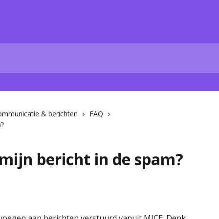
ommunicatie & berichten
FAQ
m?
ijn bericht in de spam?
e voegen aan berichten verstuurd vanuit MICE. Denk 